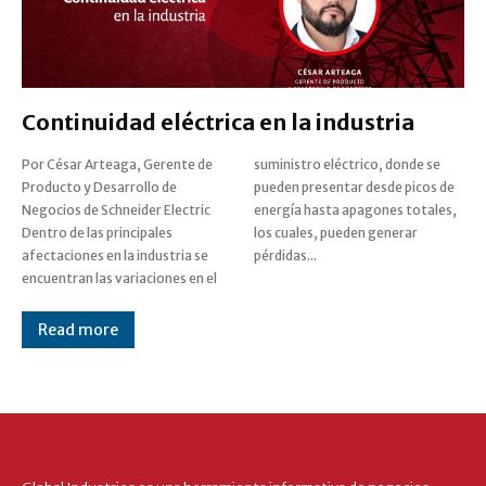
Continuidad eléctrica en la industria
Por César Arteaga, Gerente de
suministro eléctrico, donde se
Producto y Desarrollo de
pueden presentar desde picos de
Negocios de Schneider Electric
energía hasta apagones totales,
Dentro de las principales
los cuales, pueden generar
afectaciones en la industria se
pérdidas...
encuentran las variaciones en el
Read more