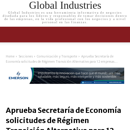
Global Industries
Global Industries es una herramienta informativa de negocios
diseñada para los líderes y responsables de tomar decisiones dentro
de las empresas, en la vida profesional con los negocios y a nivel
personal en las finanzas.
Home
Secciones
Comunicación y Transporte
Aprueba Secretaría de
Economía solicitudes de Régimen Transición Alternativo para 12 empresas...
Aprueba Secretaría de Economía
solicitudes de Régimen