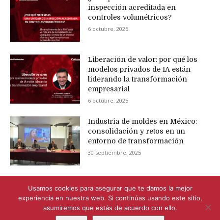
inspección acreditada en
controles volumétricos?
6 octubre, 2025
Liberación de valor: por qué los
modelos privados de IA están
liderando la transformación
empresarial
6 octubre, 2025
Industria de moldes en México:
consolidación y retos en un
entorno de transformación
30 septiembre, 2025
Usamos cookies para asegurar que te damos la mejor
experiencia en nuestra web. Si continúas usando este sitio,
asumiremos que estás de acuerdo con ello.