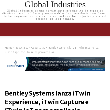
Global Industries
Global Industries es una herramienta informativa de negocios
diseñada para los líderes y responsables de tomar decisiones dentro
de las empresas, en la vida profesional con los negocios y a nivel
personal en las finanzas.
Home
Especiales
Coberturas
Bentley Systems lanza iTwin Experience,
iTwin Capture e iTwin IoT para ampliar...
Bentley Systems lanza iTwin
Experience, iTwin Capture e