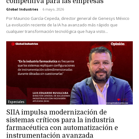
competitiva para las empresas
Global Industries
-
6 mayo, 2026
Por Mauricio García-Cepeda, director general de Genesys México
La evolución reciente de la IA ha avanzado más rápido que
cualquier transformación tecnológica que haya visto...
Especiales
SIIA impulsa modernización de
sistemas críticos para la industria
farmacéutica con automatización e
instrumentación avanzada