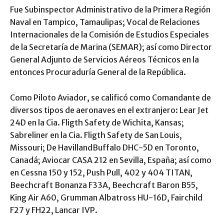
Fue Subinspector Administrativo de la Primera Región
Naval en Tampico, Tamaulipas; Vocal de Relaciones
Internacionales de la Comisión de Estudios Especiales
de la Secretaría de Marina (SEMAR); así como Director
General Adjunto de Servicios Aéreos Técnicos en la
entonces Procuraduría General de la República.
Como Piloto Aviador, se calificó como Comandante de
diversos tipos de aeronaves en el extranjero: Lear Jet
24D en la Cia. Fligth Safety de Wichita, Kansas;
Sabreliner en la Cia. Fligth Safety de San Louis,
Missouri; De HavillandBuffalo DHC-5D en Toronto,
Canadá; Aviocar CASA 212 en Sevilla, España; así como
en Cessna 150 y 152, Push Pull, 402 y 404 TITAN,
Beechcraft Bonanza F33A, Beechcraft Baron B55,
King Air A60, Grumman Albatross HU-16D, Fairchild
F27 y FH22, Lancar IVP.