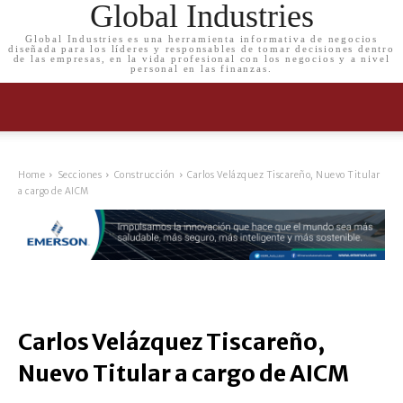
Global Industries
Global Industries es una herramienta informativa de negocios
diseñada para los líderes y responsables de tomar decisiones dentro
de las empresas, en la vida profesional con los negocios y a nivel
personal en las finanzas.
Home
Secciones
Construcción
Carlos Velázquez Tiscareño, Nuevo Titular
a cargo de AICM
Carlos Velázquez Tiscareño,
Nuevo Titular a cargo de AICM