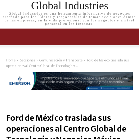
Global Industries
Global Industries es una herramienta informativa de negocios
diseñada para los líderes y responsables de tomar decisiones dentro
de las empresas, en la vida profesional con los negocios y a nivel
personal en las finanzas.
Home
Secciones
Comunicación y Transporte
Ford de México traslada sus
operaciones al Centro Global de Tecnología y...
Ford de México traslada sus
operaciones al Centro Global de