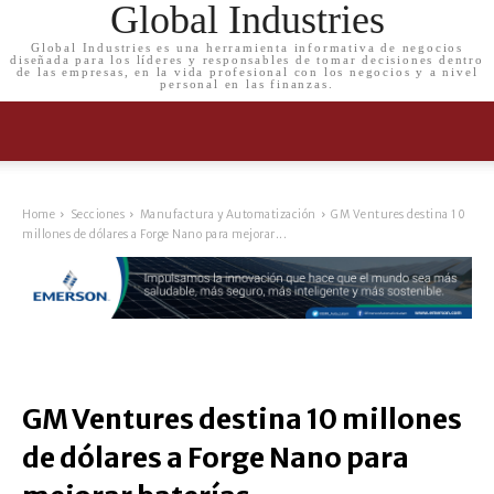
Global Industries
Global Industries es una herramienta informativa de negocios
diseñada para los líderes y responsables de tomar decisiones dentro
de las empresas, en la vida profesional con los negocios y a nivel
personal en las finanzas.
Home
Secciones
Manufactura y Automatización
GM Ventures destina 10
millones de dólares a Forge Nano para mejorar...
GM Ventures destina 10 millones
de dólares a Forge Nano para