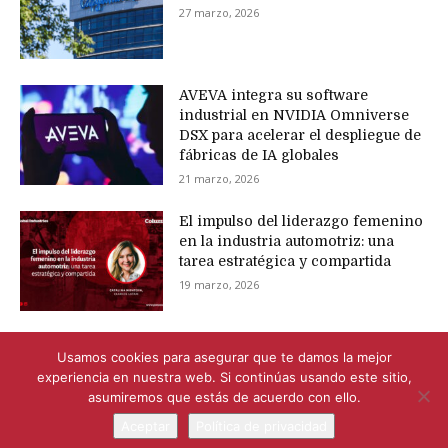
27 marzo, 2026
AVEVA integra su software
industrial en NVIDIA Omniverse
DSX para acelerar el despliegue de
fábricas de IA globales
21 marzo, 2026
El impulso del liderazgo femenino
en la industria automotriz: una
tarea estratégica y compartida
19 marzo, 2026
Usamos cookies para asegurar que te damos la mejor
experiencia en nuestra web. Si continúas usando este sitio,
asumiremos que estás de acuerdo con ello.
Aceptar
Política de privacidad
© Newspaper WordPress Theme by TagDiv