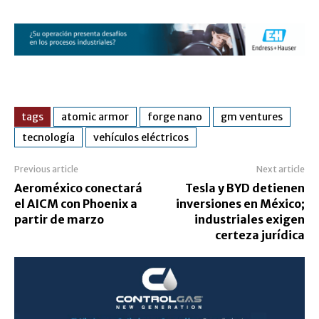
tags
atomic armor
forge nano
gm ventures
tecnología
vehículos eléctricos
Previous article
Next article
Aeroméxico conectará
Tesla y BYD detienen
el AICM con Phoenix a
inversiones en México;
partir de marzo
industriales exigen
certeza jurídica