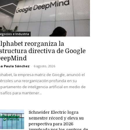
egocios e Industria
lphabet reorganiza la
structura directiva de Google
eepMind
a Paula Sánchez
-
6 agosto, 2026
phabet, la empresa matriz de Google, anunció el
ércoles una reorganización profunda en su
partamento de inteligencia artificial en medio de
safíos para mantener...
Schneider Electric logra
semestre récord y eleva su
perspectiva para 2026
impulsada por los centros de