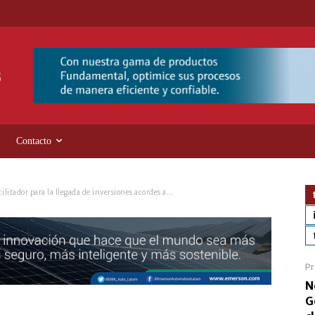
Contacto
litador para la llegada de inversiones acordes a...
Pr
N
G