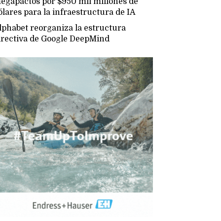
egapactos por $950 mil millones de
ólares para la infraestructura de IA
lphabet reorganiza la estructura
irectiva de Google DeepMind