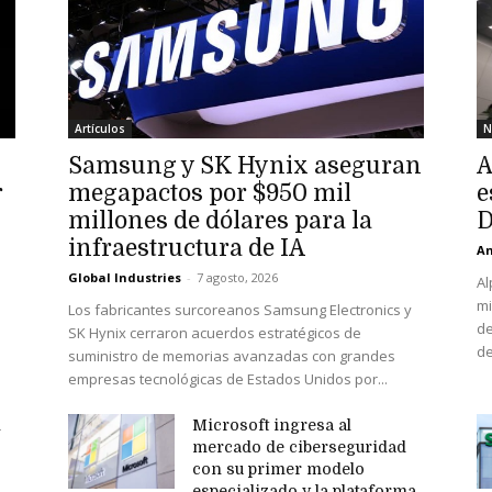
Artículos
N
Samsung y SK Hynix aseguran
A
r
megapactos por $950 mil
e
millones de dólares para la
D
infraestructura de IA
An
Global Industries
-
7 agosto, 2026
Al
mi
Los fabricantes surcoreanos Samsung Electronics y
de
SK Hynix cerraron acuerdos estratégicos de
de
suministro de memorias avanzadas con grandes
empresas tecnológicas de Estados Unidos por...
n
Microsoft ingresa al
mercado de ciberseguridad
con su primer modelo
especializado y la plataforma