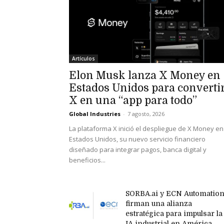
Artículos
Elon Musk lanza X Money en
Estados Unidos para converti
X en una “app para todo”
Global Industries
-
7 agosto, 2026
La plataforma X inició el despliegue de X Money en
Estados Unidos, su nuevo servicio financiero
diseñado para integrar pagos, banca digital y
beneficios...
SORBA.ai y ECN Automatio
firman una alianza
estratégica para impulsar la
IA industrial en América