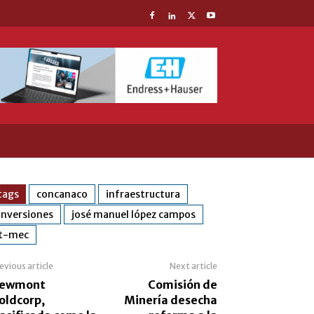
tags
concanaco
infraestructura
inversiones
josé manuel lópez campos
t-mec
evious article
Next article
ewmont
Comisión de
oldcorp,
Minería desecha