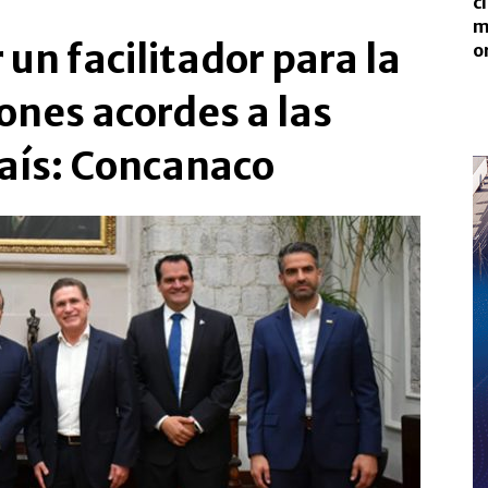
c
m
un facilitador para la
o
ones acordes a las
aís: Concanaco