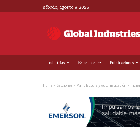
sábado, agosto 8, 2026
Industrias
Especiales
Publicaciones
Home
Secciones
Manufactura y Automatización
Incre