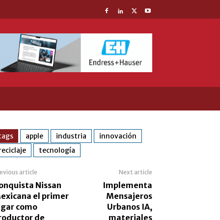
tags
apple
industria
innovación
reciclaje
tecnología
evious article
Next article
onquista Nissan
Implementa
exicana el primer
Mensajeros
ugar como
Urbanos IA,
roductor de
materiales