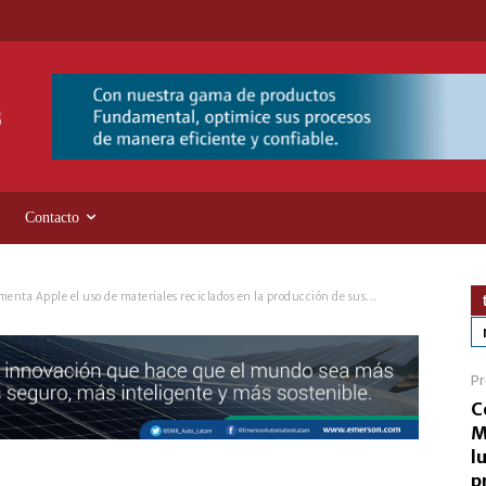
Contacto
menta Apple el uso de materiales reciclados en la producción de sus...
Pr
C
M
l
p