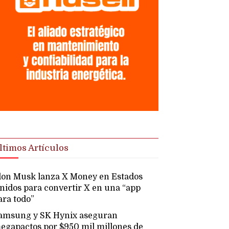
ltimos Artículos
lon Musk lanza X Money en Estados
nidos para convertir X en una “app
ara todo”
amsung y SK Hynix aseguran
egapactos por $950 mil millones de