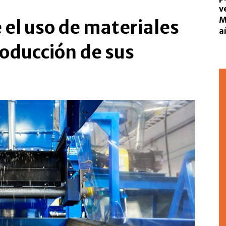
v
M
el uso de materiales
a
roducción de sus