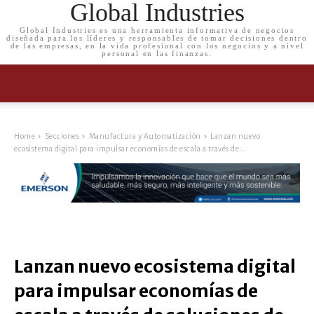
Global Industries
Global Industries es una herramienta informativa de negocios
diseñada para los líderes y responsables de tomar decisiones dentro
de las empresas, en la vida profesional con los negocios y a nivel
personal en las finanzas.
Home
Secciones
Manufactura y Automatización
Lanzan nuevo
ecosistema digital para impulsar economías de escala a través de...
Lanzan nuevo ecosistema digital
para impulsar economías de