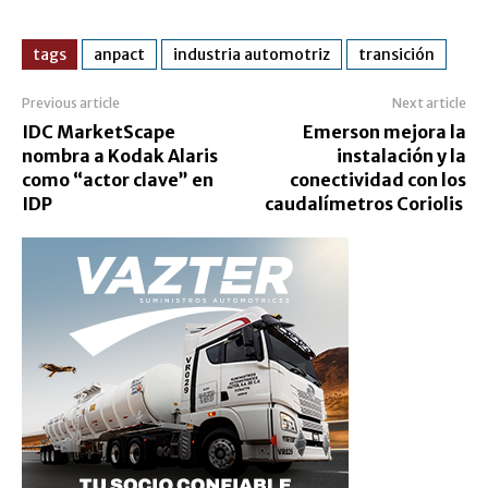
tags
anpact
industria automotriz
transición
Previous article
Next article
IDC MarketScape
Emerson mejora la
nombra a Kodak Alaris
instalación y la
como “actor clave” en
conectividad con los
IDP
caudalímetros Coriolis