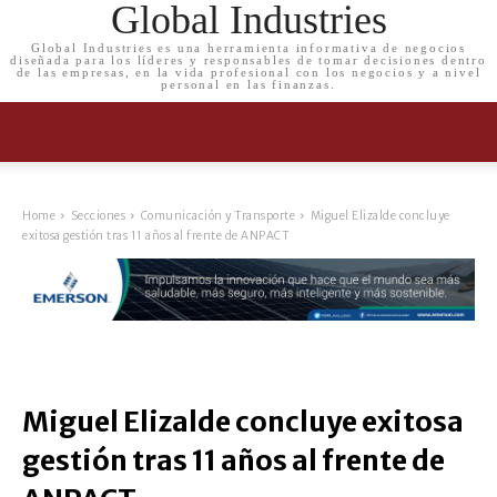
Global Industries
Global Industries es una herramienta informativa de negocios
diseñada para los líderes y responsables de tomar decisiones dentro
de las empresas, en la vida profesional con los negocios y a nivel
personal en las finanzas.
Home
Secciones
Comunicación y Transporte
Miguel Elizalde concluye
exitosa gestión tras 11 años al frente de ANPACT
Miguel Elizalde concluye exitosa
gestión tras 11 años al frente de