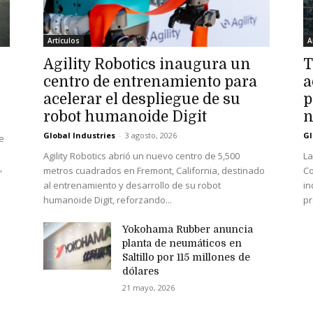
Artículos
A
Agility Robotics inaugura un
T
centro de entrenamiento para
a
acelerar el despliegue de su
p
robot humanoide Digit
n
Global Industries
-
3 agosto, 2026
Gl
e
Agility Robotics abrió un nuevo centro de 5,500
La
,
metros cuadrados en Fremont, California, destinado
Co
al entrenamiento y desarrollo de su robot
in
humanoide Digit, reforzando...
pr
Yokohama Rubber anuncia
planta de neumáticos en
Saltillo por 115 millones de
dólares
21 mayo, 2026