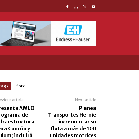
tags
ford
evious article
Next article
resenta AMLO
Planea
rograma de
Transportes Hernie
nfraestructura
incrementar su
ara Cancún y
flota a más de 100
ulum; incluirá
unidades motrices