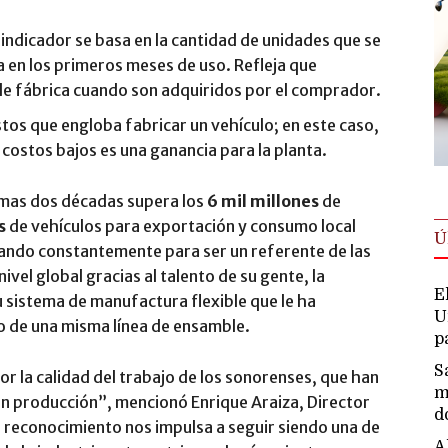
e indicador se basa en la cantidad de unidades que se
ía en los primeros meses de uso. Refleja que
 de fábrica cuando son adquiridos por el comprador.
tos que engloba fabricar un vehículo; en este caso,
costos bajos es una ganancia para la planta.
timas dos décadas supera los
6 mil millones
de
s
de vehículos para exportación y consumo local
Ú
ando constantemente para ser un referente de las
ivel global gracias al talento de su gente, la
E
u sistema de manufactura flexible que le ha
U
o de una misma línea de ensamble.
p
S
r la calidad del trabajo de los sonorenses, que han
m
en producción”, mencionó Enrique Araiza, Director
d
 reconocimiento nos impulsa a seguir siendo una de
A