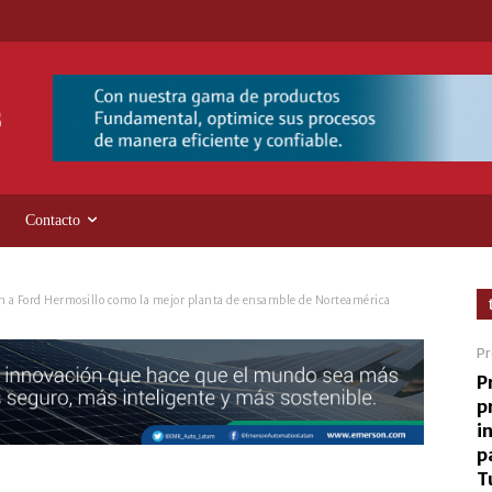
Contacto
 a Ford Hermosillo como la mejor planta de ensamble de Norteamérica
Pr
P
p
i
p
T