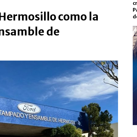
c
P
Hermosillo como la
d
ensamble de