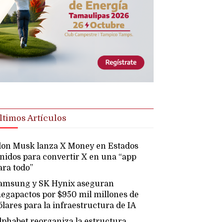
ltimos Artículos
lon Musk lanza X Money en Estados
nidos para convertir X en una “app
ara todo”
amsung y SK Hynix aseguran
egapactos por $950 mil millones de
ólares para la infraestructura de IA
lphabet reorganiza la estructura