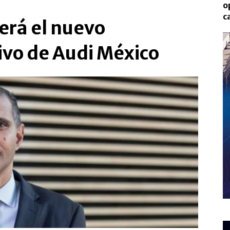
o
c
erá el nuevo
ivo de Audi México