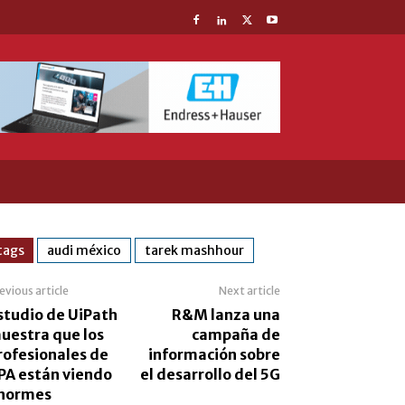
tags
audi méxico
tarek mashhour
evious article
Next article
studio de UiPath
R&M lanza una
uestra que los
campaña de
rofesionales de
información sobre
PA están viendo
el desarrollo del 5G
normes