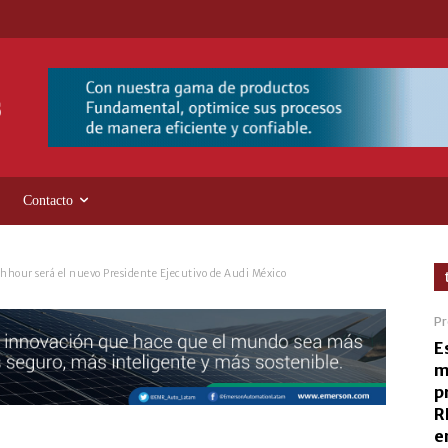
Contacto
hhour será el nuevo Presidente Ejecutivo de Audi México
Pr
E
m
p
R
e