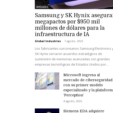
Artículos
Samsung y SK Hynix asegur
megapactos por $950 mil
millones de dólares para la
infraestructura de IA
Global Industries
-
7 agosto, 2026
Los fabricantes surcoreanos Samsung Electronics 
SK Hynix cerraron acuerdos estratégicos de
suministro de memorias avanzadas con grandes
empresas tecnológicas de Estados Unidos por...
Microsoft ingresa al
mercado de ciberseguridad
con su primer modelo
especializado y la platafor
‘Perception’
4 agosto, 2026
Siemens EDA adquiere