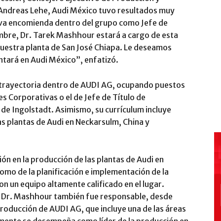
 Andreas Lehe, Audi México tuvo resultados muy
eva encomienda dentro del grupo como Jefe de
embre, Dr. Tarek Mashhour estará a cargo de esta
nuestra planta de San José Chiapa. Le deseamos
ntará en Audi México”, enfatizó.
 trayectoria dentro de AUDI AG, ocupando puestos
s Corporativas o el de Jefe de Título de
a de Ingolstadt. Asimismo, su currículum incluye
as plantas de Audi en Neckarsulm, China y
ón en la producción de las plantas de Audi en
como de la planificación e implementación de la
on un equipo altamente calificado en el lugar.
i, Dr. Mashhour también fue responsable, desde
roducción de AUDI AG, que incluye una de las áreas
almente se desempeña como líder de la producción en