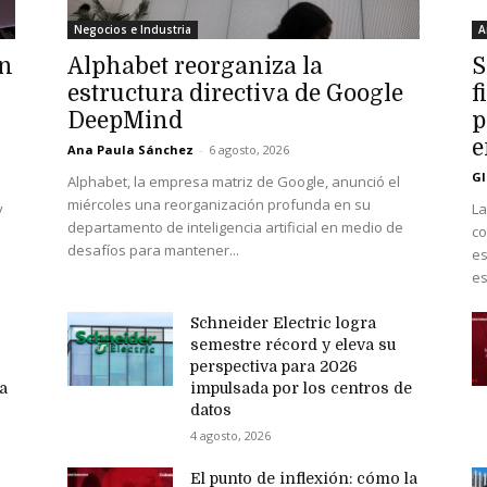
Negocios e Industria
A
an
Alphabet reorganiza la
S
estructura directiva de Google
f
DeepMind
p
e
Ana Paula Sánchez
-
6 agosto, 2026
Gl
Alphabet, la empresa matriz de Google, anunció el
miércoles una reorganización profunda en su
y
La
departamento de inteligencia artificial en medio de
co
desafíos para mantener...
es
es
Schneider Electric logra
semestre récord y eleva su
perspectiva para 2026
ma
impulsada por los centros de
datos
4 agosto, 2026
El punto de inflexión: cómo la