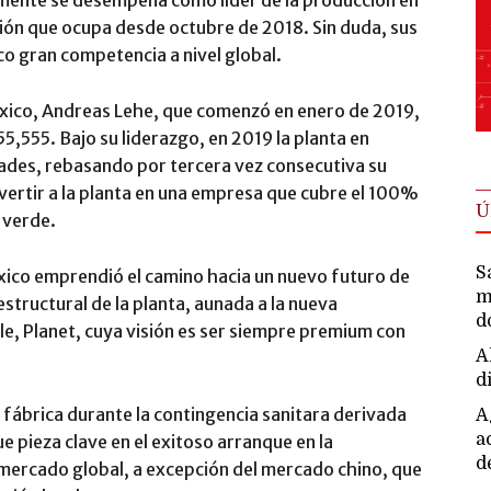
ición que ocupa desde octubre de 2018. Sin duda, sus
co gran competencia a nivel global.
México, Andreas Lehe, que comenzó en enero de 2019,
5,555. Bajo su liderazgo, en 2019 la planta en
ades, rebasando por tercera vez consecutiva su
ertir a la planta en una empresa que cubre el 100%
Ú
 verde.
S
éxico emprendió el camino hacia un nuevo futuro de
m
structural de la planta, aunada a la nueva
d
le, Planet, cuya visión es ser siempre premium con
A
d
 fábrica durante la contingencia sanitara derivada
A
a
pieza clave en el exitoso arranque en la
d
mercado global, a excepción del mercado chino, que