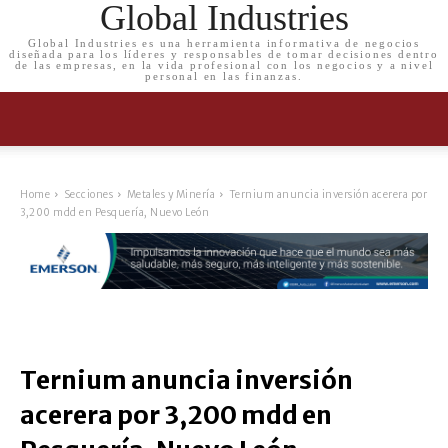
Global Industries
Global Industries es una herramienta informativa de negocios
diseñada para los líderes y responsables de tomar decisiones dentro
de las empresas, en la vida profesional con los negocios y a nivel
personal en las finanzas.
Home
Secciones
Metales y Minería
Ternium anuncia inversión acerera por
3,200 mdd en Pesquería, Nuevo León
Ternium anuncia inversión
acerera por 3,200 mdd en