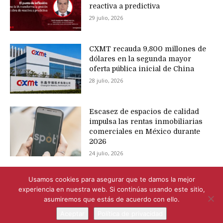
reactiva a predictiva
29 julio, 2026
CXMT recauda 9,800 millones de
dólares en la segunda mayor
oferta pública inicial de China
28 julio, 2026
Escasez de espacios de calidad
impulsa las rentas inmobiliarias
comerciales en México durante
2026
24 julio, 2026
Usamos cookies para asegurar que te damos la mejor
experiencia en nuestra web. Si continúas usando este sitio,
asumiremos que estás de acuerdo con ello.
Aceptar
Política de privacidad
© Newspaper WordPress Theme by TagDiv