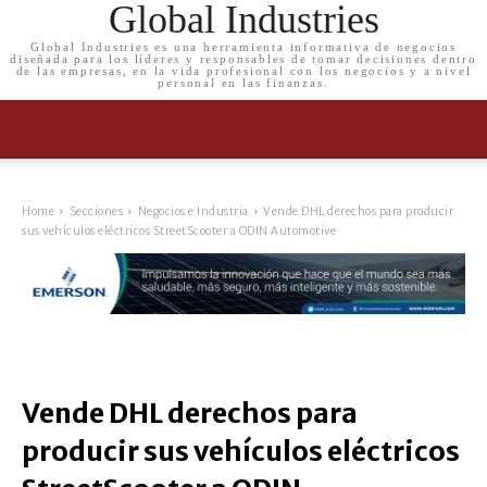
Global Industries
Global Industries es una herramienta informativa de negocios
diseñada para los líderes y responsables de tomar decisiones dentro
de las empresas, en la vida profesional con los negocios y a nivel
personal en las finanzas.
Home
Secciones
Negocios e Industria
Vende DHL derechos para producir
sus vehículos eléctricos StreetScooter a ODIN Automotive
Vende DHL derechos para
producir sus vehículos eléctricos