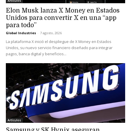
Artículos
Elon Musk lanza X Money en Estados
Unidos para convertir X en una “app
para todo”
Global Industries
-
7 agosto, 2026
La plataforma X inició el despliegue de X Money en Estados
Unidos, su nuevo servicio financiero diseñado para integrar
pagos, banca digital y beneficios...
Artículos
Samsung y SK Hynix aseguran