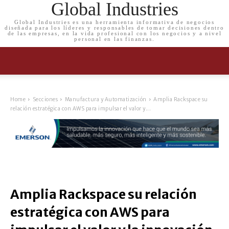
Global Industries
Global Industries es una herramienta informativa de negocios
diseñada para los líderes y responsables de tomar decisiones dentro
de las empresas, en la vida profesional con los negocios y a nivel
personal en las finanzas.
Home
Secciones
Manufactura y Automatización
Amplia Rackspace su
relación estratégica con AWS para impulsar el valor y...
Amplia Rackspace su relación
estratégica con AWS para