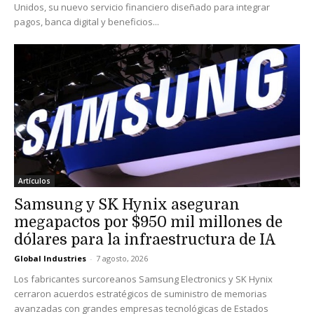
Unidos, su nuevo servicio financiero diseñado para integrar
pagos, banca digital y beneficios...
Artículos
Samsung y SK Hynix aseguran
megapactos por $950 mil millones de
dólares para la infraestructura de IA
Global Industries
-
7 agosto, 2026
Los fabricantes surcoreanos Samsung Electronics y SK Hynix
cerraron acuerdos estratégicos de suministro de memorias
avanzadas con grandes empresas tecnológicas de Estados