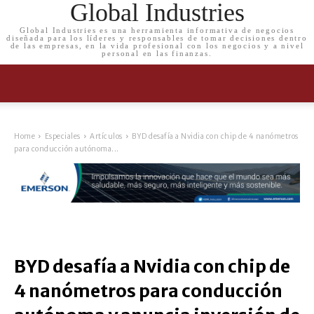
Global Industries
Global Industries es una herramienta informativa de negocios
diseñada para los líderes y responsables de tomar decisiones dentro
de las empresas, en la vida profesional con los negocios y a nivel
personal en las finanzas.
Home
Especiales
Artículos
BYD desafía a Nvidia con chip de 4 nanómetros
para conducción autónoma...
BYD desafía a Nvidia con chip de
4 nanómetros para conducción