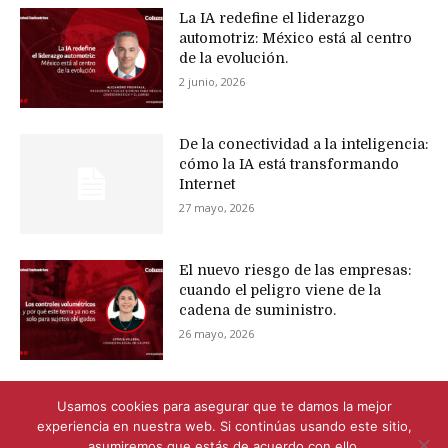
La IA redefine el liderazgo
automotriz: México está al centro
de la evolución.
2 junio, 2026
De la conectividad a la inteligencia:
cómo la IA está transformando
Internet
27 mayo, 2026
El nuevo riesgo de las empresas:
cuando el peligro viene de la
cadena de suministro.
26 mayo, 2026
Usamos cookies para asegurar que te damos la mejor
experiencia en nuestra web. Si continúas usando este sitio,
asumiremos que estás de acuerdo con ello.