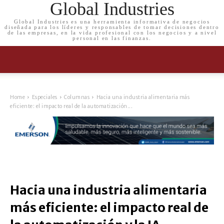
Global Industries
Global Industries es una herramienta informativa de negocios
diseñada para los líderes y responsables de tomar decisiones dentro
de las empresas, en la vida profesional con los negocios y a nivel
personal en las finanzas.
Home
Especiales
Columnas
Hacia una industria alimentaria más
eficiente: el impacto real de la automatización...
Hacia una industria alimentaria
más eficiente: el impacto real de