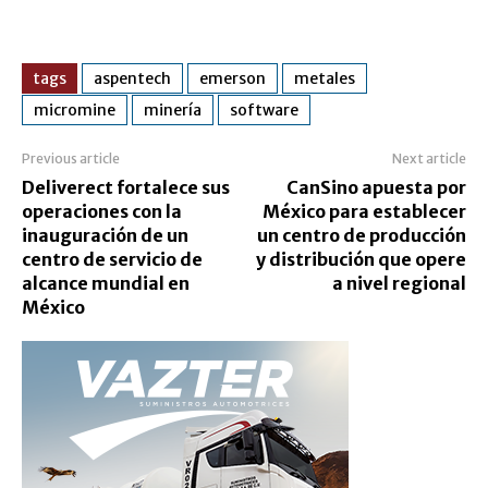
tags
aspentech
emerson
metales
micromine
minería
software
Previous article
Next article
Deliverect fortalece sus
CanSino apuesta por
operaciones con la
México para establecer
inauguración de un
un centro de producción
centro de servicio de
y distribución que opere
alcance mundial en
a nivel regional
México