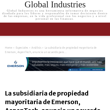
Global Industries
Global Industries es una herramienta informativa de negocios
diseñada para los líderes y responsables de tomar decisiones dentro
de las empresas, en la vida profesional con los negocios y a nivel
personal en las finanzas.
Home
Especiales
Análisis
La subsidiaria de propiedad mayoritaria de
Emerson, AspenTech, anuncia un acuerdo para...
La subsidiaria de propiedad
mayoritaria de Emerson,