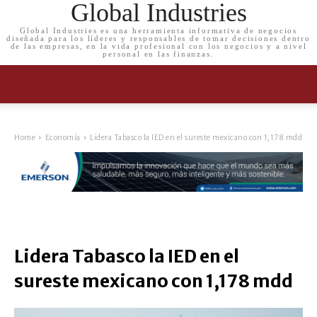
Global Industries
Global Industries es una herramienta informativa de negocios
diseñada para los líderes y responsables de tomar decisiones dentro
de las empresas, en la vida profesional con los negocios y a nivel
personal en las finanzas.
Home
Economía
Lidera Tabasco la IED en el sureste mexicano con 1,178 mdd
Lidera Tabasco la IED en el
sureste mexicano con 1,178 mdd