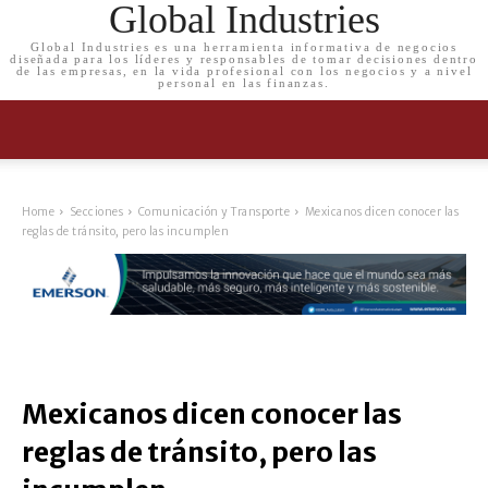
Global Industries
Global Industries es una herramienta informativa de negocios
diseñada para los líderes y responsables de tomar decisiones dentro
de las empresas, en la vida profesional con los negocios y a nivel
personal en las finanzas.
Home
Secciones
Comunicación y Transporte
Mexicanos dicen conocer las
reglas de tránsito, pero las incumplen
Mexicanos dicen conocer las
reglas de tránsito, pero las