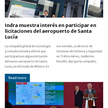
Indra muestra interés en participar en
licitaciones del aeropuerto de Santa
Lucía
La compañía global de tecnología
ese sentido, su director de
y consultoría Indra afirmó que
Sistemas de Defensa y Seguridad
participaría en alguna licitación
en Tráfico Aéreo, Guillermo
del nuevo aeropuerto de Santa
Roselló, dijo que la compañía...
Lucía, en el Estado de México. En
Read more