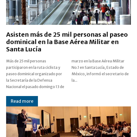
Asisten más de 25 mil personas al paseo
dominical en la Base Aérea Militar en
Santa Lucía
Más de 25 mil personas
marzo en la Base Aérea Militar
participaron en la ruta ciclista y
No.1 en Santa Lucía, Estado de
paseo dominical organizado por
México, informó el secretario de
la Secretaría de la Defensa
la...
Nacional el pasado domingo 13 de
Read more