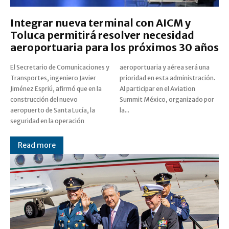
Integrar nueva terminal con AICM y
Toluca permitirá resolver necesidad
aeroportuaria para los próximos 30 años
El Secretario de Comunicaciones y
aeroportuaria y aérea será una
Transportes, ingeniero Javier
prioridad en esta administración.
Jiménez Espriú, afirmó que en la
Al participar en el Aviation
construcción del nuevo
Summit México, organizado por
aeropuerto de Santa Lucía, la
la...
seguridad en la operación
Read more