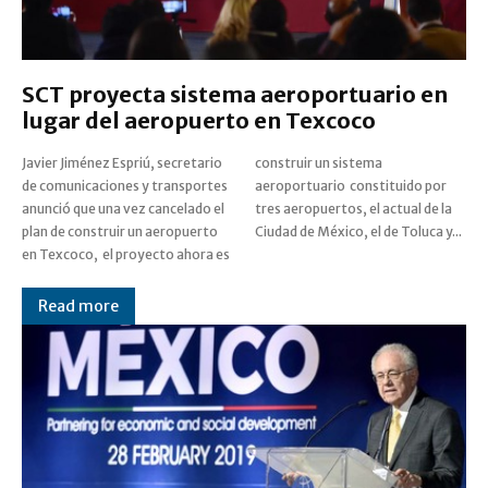
SCT proyecta sistema aeroportuario en
lugar del aeropuerto en Texcoco
Javier Jiménez Espriú, secretario
construir un sistema
de comunicaciones y transportes
aeroportuario constituido por
anunció que una vez cancelado el
tres aeropuertos, el actual de la
plan de construir un aeropuerto
Ciudad de México, el de Toluca y...
en Texcoco, el proyecto ahora es
Read more