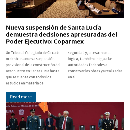
Nueva suspensión de Santa Lucía
demuestra decisiones apresuradas del
Poder Ejecutivo: Coparmex
Un Tribunal Colegiado de Circuito
seguridad y, en esa misma
ordenó una nueva suspensión
lógica, también obliga a las
provisional de la construcción del
autoridades federales a
aeropuerto en Santa Lucía hasta
conservar las obras ya realizadas
que se cuente con todos los
en el...
estudios en materia de
Read more