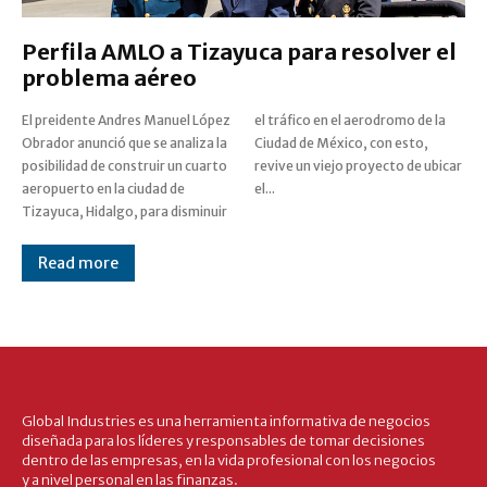
Perfila AMLO a Tizayuca para resolver el
problema aéreo
El preidente Andres Manuel López
el tráfico en el aerodromo de la
Obrador anunció que se analiza la
Ciudad de México, con esto,
posibilidad de construir un cuarto
revive un viejo proyecto de ubicar
aeropuerto en la ciudad de
el...
Tizayuca, Hidalgo, para disminuir
Read more
Global Industries es una herramienta informativa de negocios
diseñada para los líderes y responsables de tomar decisiones
dentro de las empresas, en la vida profesional con los negocios
y a nivel personal en las finanzas.