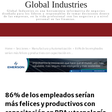
Global Industries
Global Industries es una herramienta informativa de negocios
diseñada para los líderes y responsables de tomar decisiones dentro
de las empresas, en la vida profesional con los negocios y a nivel
personal en las finanzas.
Home
Secciones
Manufactura y Automatización
86% de los empleados
serían más felices y productivos con capacitación en...
86% de los empleados serían
más felices y productivos con