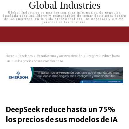
Global Industries
Global Industries es una herramienta informativa de negocios
diseñada para los líderes y responsables de tomar decisiones dentro
de las empresas, en la vida profesional con los negocios y a nivel
personal en las finanzas.
Home
Secciones
Manufactura y Automatización
DeepSeek reduce hasta
un 75% los precios de sus modelos de IA
DeepSeek reduce hasta un 75%
los precios de sus modelos de IA