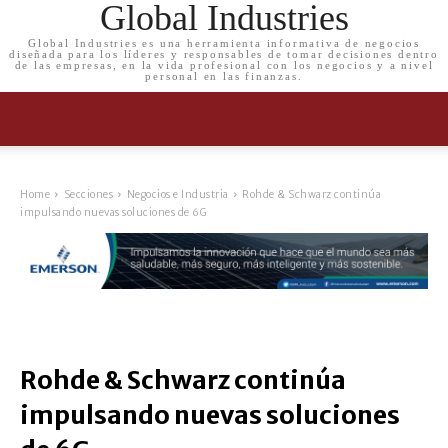
Global Industries
Global Industries es una herramienta informativa de negocios
diseñada para los líderes y responsables de tomar decisiones dentro
de las empresas, en la vida profesional con los negocios y a nivel
personal en las finanzas.
Home
Secciones
Negocios e Industria
Rohde & Schwarz continúa
impulsando nuevas soluciones de 6G
Rohde & Schwarz continúa
impulsando nuevas soluciones