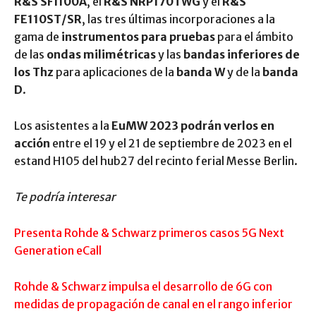
R&S SFI100A
, el
R&S NRP170TWG
y el
R&S
FE110ST/SR
, las tres últimas incorporaciones a la
gama de
instrumentos para pruebas
para el ámbito
de las
ondas milimétricas
y las
bandas inferiores de
los Thz
para aplicaciones de la
banda W
y de la
banda
D
.
Los asistentes a la
EuMW 2023
podrán verlos en
acción
entre el 19 y el 21 de septiembre de 2023 en el
estand H105 del hub27 del recinto ferial Messe Berlin.
Te podría interesar
Presenta Rohde & Schwarz primeros casos 5G Next
Generation eCall
Rohde & Schwarz impulsa el desarrollo de 6G con
medidas de propagación de canal en el rango inferior