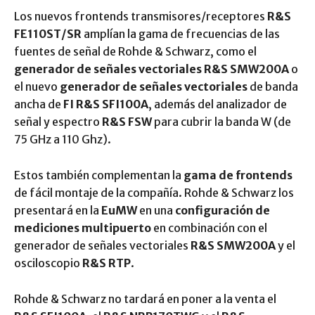
Los nuevos frontends transmisores/receptores
R&S
FE110ST/SR
amplían la gama de frecuencias de las
fuentes de señal de Rohde & Schwarz, como el
generador de señales vectoriales R&S SMW200A
o
el nuevo
generador de señales vectoriales
de banda
ancha de
FI R&S SFI100A
, además del analizador de
señal y espectro
R&S FSW
para cubrir la banda W (de
75 GHz a 110 Ghz).
Estos también complementan la
gama de frontends
de fácil montaje de la compañía. Rohde & Schwarz los
presentará en la
EuMW
en una
configuración de
mediciones multipuerto
en combinación con el
generador de señales vectoriales
R&S SMW200A
y el
osciloscopio
R&S RTP
.
Rohde & Schwarz no tardará en poner a la venta el