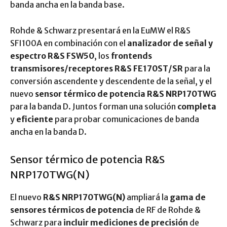
banda ancha en la banda base.
Rohde & Schwarz presentará en la EuMW el R&S
SFI100A en combinación con el
analizador de señal y
espectro R&S FSW50
, los
frontends
transmisores/receptores R&S FE170ST/SR
para la
conversión ascendente y descendente de la señal, y el
nuevo
sensor térmico de potencia R&S NRP170TWG
para la banda D. Juntos forman una solución
completa
y
eficiente
para probar comunicaciones de banda
ancha en la banda D.
Sensor térmico de potencia R&S
NRP170TWG(N)
El nuevo
R&S NRP170TWG(N)
ampliará la
gama de
sensores térmicos de potencia
de RF de Rohde &
Schwarz para
incluir mediciones de precisión
de