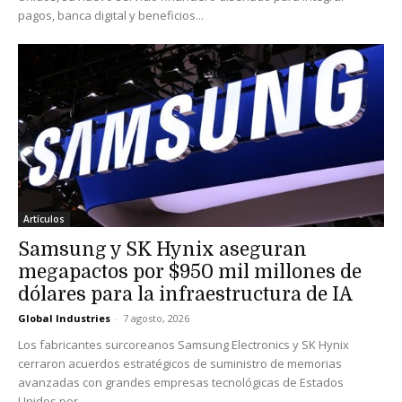
pagos, banca digital y beneficios...
Artículos
Samsung y SK Hynix aseguran
megapactos por $950 mil millones de
dólares para la infraestructura de IA
Global Industries
-
7 agosto, 2026
Los fabricantes surcoreanos Samsung Electronics y SK Hynix
cerraron acuerdos estratégicos de suministro de memorias
avanzadas con grandes empresas tecnológicas de Estados
Unidos por...