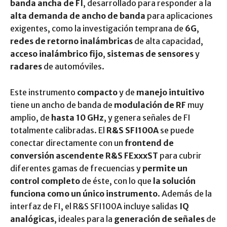
banda ancha de FI
, desarrollado para responder a la
alta demanda de ancho de banda
para aplicaciones
exigentes, como la investigación temprana de
6G
,
redes de retorno inalámbricas
de alta capacidad,
acceso inalámbrico fijo
,
sistemas de sensores
y
radares
de automóviles.
Este instrumento
compacto
y de
manejo intuitivo
tiene un ancho de banda de
modulación de RF
muy
amplio, de
hasta 10 GHz
, y genera señales de FI
totalmente calibradas. El
R&S SFI100A
se puede
conectar directamente con un
frontend de
conversión ascendente R&S FExxxST
para cubrir
diferentes gamas de frecuencias y
permite un
control completo
de éste, con lo que
la solución
funciona como un único instrumento
. Además de la
interfaz de FI, el R&S SFI100A incluye salidas
IQ
analógicas
, ideales para la
generación de señales
de