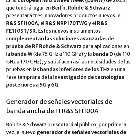
En la
European Microwave Week (EuMW
) de 2023,
que tendrá lugar en Berlín,
Rohde & Schwarz
presentará tres innovadores productos nuevos: el
R&S SFI100A
, el
R&S NRP170TWG
y el
R&S
FE110ST/SR
. Estos nuevos instrumentos
complementan las soluciones avanzadas de
prueba de RF Rohde & Schwarz
para aplicaciones en
la
banda W
(de 75 GHz a 110 GHz) y la
banda D
(de 110
GHz a 170 GHz), y satisfacen así las necesidades de las
pruebas en las
bandas inferiores de los THz
en una
fase temprana de la
investigación de tecnologías
posteriores a 5G y 6G
.
Generador de señales vectoriales de
banda ancha de FI R&S SFI100A
Rohde & Schwarz presentará al público, por primera
vez, el nuevo
generador de señales vectoriales de